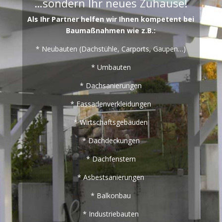
…sondern Ihr neues Zuhause!
Als Ihr Partner helfen wir Ihnen kompetent bei
Baumaßnahmen wie z.B.:
* Neubauten (Dachstühle, Carports, Gaupen…)
* Umbauten
* Dachsanierungen
* Fassadenverkleidungen
* Wirtschaftsgebäuden
* Dachdeckungen
* Dachfenstern
* Asbestsanierungen
* Balkonbau
* Industriebauten