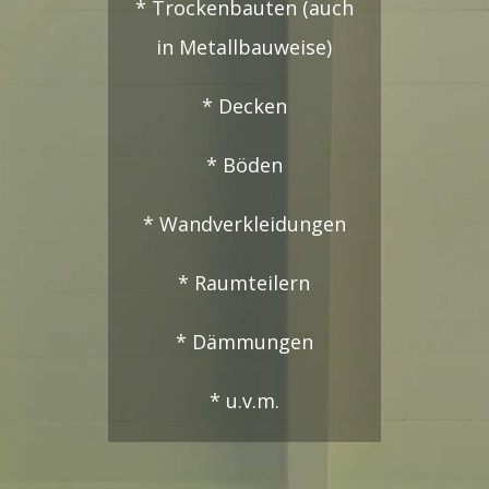
* Trockenbauten (auch
in Metallbauweise)
* Decken
* Böden
* Wandverkleidungen
* Raumteilern
* Dämmungen
* u.v.m.