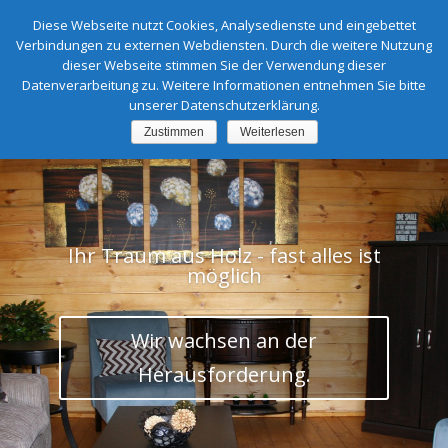
Diese Webseite nutzt Cookies, Analysedienste und eingebettet
Verbindungen zu externen Webdiensten. Durch die weitere Nutzung
dieser Webseite stimmen Sie der Verwendung dieser
Datenverarbeitung zu. Weitere Informationen entnehmen Sie bitte
unserer Datenschutzerklärung.
Zustimmen
Weiterlesen
Ihr Traum aus Holz - fast alles ist
möglich
Wir wachsen an der
Herausforderung.